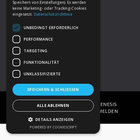
Speichern von Einstellungen). Es werden
keine Marketing- oder Tracking-Cookies
eingesetzt.
Datenschutzrichtlinie
Footer
→
Deine Spende
UNBEDINGT ERFORDERLICH
→
Impressum
PERFORMANCE
TARGETING
→
Kontakt zum PAO Team
FUNKTIONALITÄT
UNKLASSIFIZIERTE
SPEICHERN & SCHLIESSEN
COPYRIGHT © 2026 ·
EPIK
ON
GENESIS
ALLE ABLEHNEN
FRAMEWORK
·
WORDPRESS
·
ANMELDEN
DETAILS ANZEIGEN
POWERED BY COOKIESCRIPT