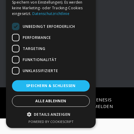
Speichern von Einstellungen). Es werden
keine Marketing- oder Tracking-Cookies
eingesetzt.
Datenschutzrichtlinie
Footer
→
Deine Spende
UNBEDINGT ERFORDERLICH
→
Impressum
PERFORMANCE
TARGETING
→
Kontakt zum PAO Team
FUNKTIONALITÄT
UNKLASSIFIZIERTE
SPEICHERN & SCHLIESSEN
COPYRIGHT © 2026 ·
EPIK
ON
GENESIS
ALLE ABLEHNEN
FRAMEWORK
·
WORDPRESS
·
ANMELDEN
DETAILS ANZEIGEN
POWERED BY COOKIESCRIPT