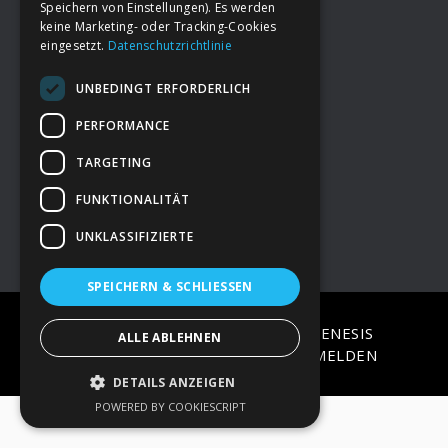
Speichern von Einstellungen). Es werden
keine Marketing- oder Tracking-Cookies
eingesetzt.
Datenschutzrichtlinie
Footer
→
Deine Spende
UNBEDINGT ERFORDERLICH
→
Impressum
PERFORMANCE
TARGETING
→
Kontakt zum PAO Team
FUNKTIONALITÄT
UNKLASSIFIZIERTE
SPEICHERN & SCHLIESSEN
COPYRIGHT © 2026 ·
EPIK
ON
GENESIS
ALLE ABLEHNEN
FRAMEWORK
·
WORDPRESS
·
ANMELDEN
DETAILS ANZEIGEN
POWERED BY COOKIESCRIPT