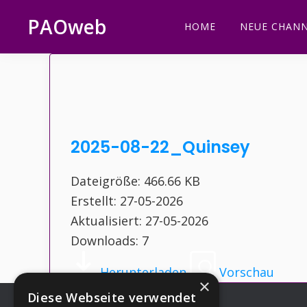
Zur
Zum
Zur
Zur
PAOweb
HOME
NEUE CHANN
Hauptnavigation
Inhalt
Seitenspalte
Fußzeile
PAO
springen
springen
springen
springen
(Planetare
AktivierungsOrganisation)
2025-08-22_Quinsey
Dateigröße: 466.66 KB
Erstellt: 27-05-2026
Aktualisiert: 27-05-2026
Downloads: 7
Herunterladen
Vorschau
×
Diese Webseite verwendet