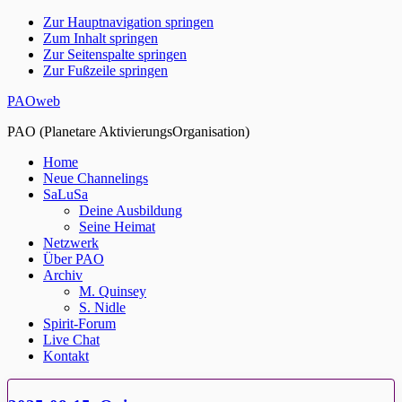
Zur Hauptnavigation springen
Zum Inhalt springen
Zur Seitenspalte springen
Zur Fußzeile springen
PAOweb
PAO (Planetare AktivierungsOrganisation)
Home
Neue Channelings
SaLuSa
Deine Ausbildung
Seine Heimat
Netzwerk
Über PAO
Archiv
M. Quinsey
S. Nidle
Spirit-Forum
Live Chat
Kontakt