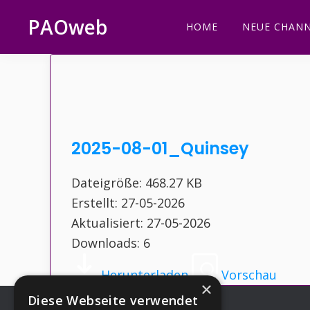
Zur
Zum
Zur
Zur
PAOweb
HOME
NEUE CHANN
Hauptnavigation
Inhalt
Seitenspalte
Fußzeile
PAO
springen
springen
springen
springen
(Planetare
AktivierungsOrganisation)
2025-08-01_Quinsey
Dateigröße: 468.27 KB
Erstellt: 27-05-2026
Aktualisiert: 27-05-2026
Downloads: 6
Herunterladen
Vorschau
×
Diese Webseite verwendet