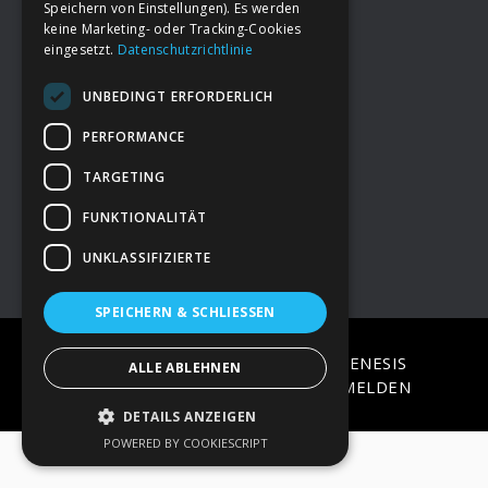
Speichern von Einstellungen). Es werden
keine Marketing- oder Tracking-Cookies
eingesetzt.
Datenschutzrichtlinie
Footer
→
Deine Spende
UNBEDINGT ERFORDERLICH
→
Impressum
PERFORMANCE
TARGETING
→
Kontakt zum PAO Team
FUNKTIONALITÄT
UNKLASSIFIZIERTE
SPEICHERN & SCHLIESSEN
COPYRIGHT © 2026 ·
EPIK
ON
GENESIS
ALLE ABLEHNEN
FRAMEWORK
·
WORDPRESS
·
ANMELDEN
DETAILS ANZEIGEN
POWERED BY COOKIESCRIPT