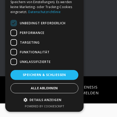
Speichern von Einstellungen). Es werden
keine Marketing- oder Tracking-Cookies
eingesetzt.
Datenschutzrichtlinie
Footer
→
Deine Spende
UNBEDINGT ERFORDERLICH
→
Impressum
PERFORMANCE
TARGETING
→
Kontakt zum PAO Team
FUNKTIONALITÄT
UNKLASSIFIZIERTE
SPEICHERN & SCHLIESSEN
COPYRIGHT © 2026 ·
EPIK
ON
GENESIS
ALLE ABLEHNEN
FRAMEWORK
·
WORDPRESS
·
ANMELDEN
DETAILS ANZEIGEN
POWERED BY COOKIESCRIPT