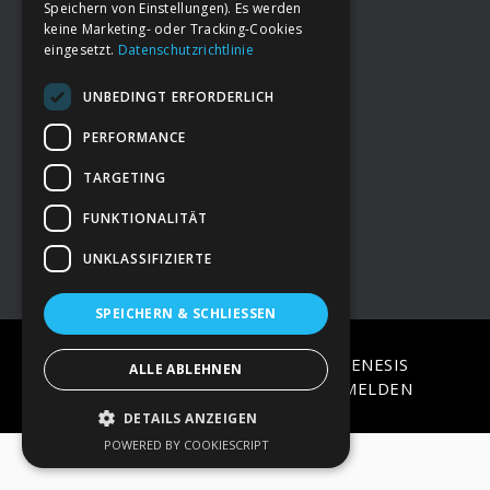
Speichern von Einstellungen). Es werden
keine Marketing- oder Tracking-Cookies
eingesetzt.
Datenschutzrichtlinie
Footer
→
Deine Spende
UNBEDINGT ERFORDERLICH
→
Impressum
PERFORMANCE
TARGETING
→
Kontakt zum PAO Team
FUNKTIONALITÄT
UNKLASSIFIZIERTE
SPEICHERN & SCHLIESSEN
COPYRIGHT © 2026 ·
EPIK
ON
GENESIS
ALLE ABLEHNEN
FRAMEWORK
·
WORDPRESS
·
ANMELDEN
DETAILS ANZEIGEN
POWERED BY COOKIESCRIPT