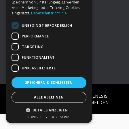
Speichern von Einstellungen). Es werden
keine Marketing- oder Tracking-Cookies
eingesetzt.
Datenschutzrichtlinie
Footer
→
Deine Spende
UNBEDINGT ERFORDERLICH
→
Impressum
PERFORMANCE
TARGETING
→
Kontakt zum PAO Team
FUNKTIONALITÄT
UNKLASSIFIZIERTE
SPEICHERN & SCHLIESSEN
COPYRIGHT © 2026 ·
EPIK
ON
GENESIS
ALLE ABLEHNEN
FRAMEWORK
·
WORDPRESS
·
ANMELDEN
DETAILS ANZEIGEN
POWERED BY COOKIESCRIPT