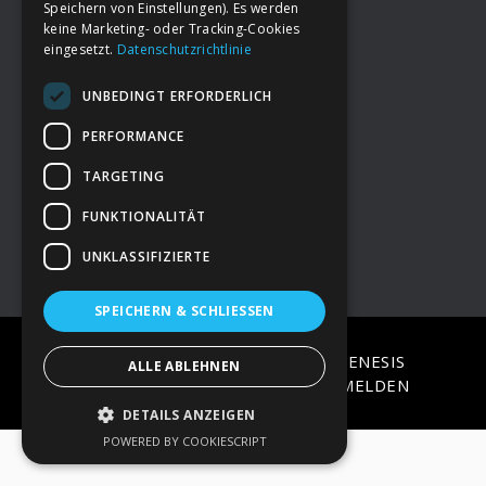
Speichern von Einstellungen). Es werden
keine Marketing- oder Tracking-Cookies
eingesetzt.
Datenschutzrichtlinie
Footer
→
Deine Spende
UNBEDINGT ERFORDERLICH
→
Impressum
PERFORMANCE
TARGETING
→
Kontakt zum PAO Team
FUNKTIONALITÄT
UNKLASSIFIZIERTE
SPEICHERN & SCHLIESSEN
COPYRIGHT © 2026 ·
EPIK
ON
GENESIS
ALLE ABLEHNEN
FRAMEWORK
·
WORDPRESS
·
ANMELDEN
DETAILS ANZEIGEN
POWERED BY COOKIESCRIPT