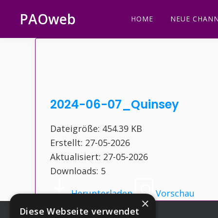
Zur
Zum
Zur
Zur
PAOweb
HOME
NEUE CHANN
Hauptnavigation
Inhalt
Seitenspalte
Fußzeile
PAO
springen
springen
springen
springen
(Planetare
AktivierungsOrganisation)
2024-06-07_Quinsey
Dateigröße: 454.39 KB
Erstellt: 27-05-2026
Aktualisiert: 27-05-2026
Downloads: 5
Herunterladen
Vorschau
×
Diese Webseite verwendet