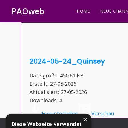
Zur
Zum
Zur
Zur
PAOweb
HOME
NEUE CHANN
Hauptnavigation
Inhalt
Seitenspalte
Fußzeile
PAO
springen
springen
springen
springen
(Planetare
AktivierungsOrganisation)
2024-05-24_Quinsey
Dateigröße: 450.61 KB
Erstellt: 27-05-2026
Aktualisiert: 27-05-2026
Downloads: 4
Herunterladen
Vorschau
×
Diese Webseite verwendet