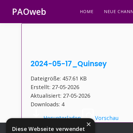
Zur
Zum
Zur
Zur
PAOweb
HOME
NEUE CHANN
Hauptnavigation
Inhalt
Seitenspalte
Fußzeile
PAO
springen
springen
springen
springen
(Planetare
AktivierungsOrganisation)
2024-05-17_Quinsey
Dateigröße: 457.61 KB
Erstellt: 27-05-2026
Aktualisiert: 27-05-2026
Downloads: 4
Herunterladen
Vorschau
×
Diese Webseite verwendet