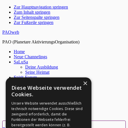
Zur Hauptnavigation springen
Zum Inhalt springen
Zur Seitenspalte springen
Zur Fußzeile springen
PAOweb
PAO (Planetare AktivierungsOrganisation)
Home
Neue Channelings
SaLuSa
Deine Ausbildung
Seine Heimat
Spirit-Forum
×
Live Chat
Diese Webseite verwendet
Netzwerk
Über PAO
Cookies.
Archiv
M. Quinsey
Unsere Website verwendet ausschließlich
S. Nidle
technisch notwendige Cookies. Diese sind
Kontakt
zwingend erforderlich, damit die
Funktionen der Webseite fehlerfrei
bereitgestellt werden können (z. B.