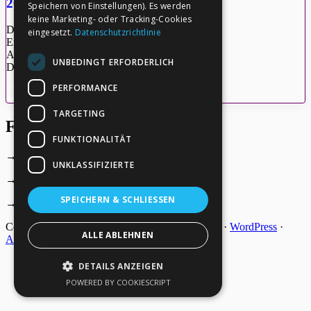
2024-04-12_Quinsey
Speichern von Einstellungen). Es werden
keine Marketing- oder Tracking-Cookies
Dateigröße: 456.62 KB
eingesetzt.
Datenschutzrichtlinie
Erstellt: 27-05-2026
Aktualisiert: 27-05-2026
UNBEDINGT ERFORDERLICH
Downloads: 5
PERFORMANCE
Herunterladen
Vorschau
TARGETING
Footer
FUNKTIONALITÄT
→
Deine Spende
UNKLASSIFIZIERTE
→
Impressum
SPEICHERN & SCHLIESSEN
→
Kontakt zum PAO Team
Copyright © 2026 ·
Epik
on
Genesis Framework
·
WordPress
·
ALLE ABLEHNEN
Anmelden
DETAILS ANZEIGEN
POWERED BY COOKIESCRIPT