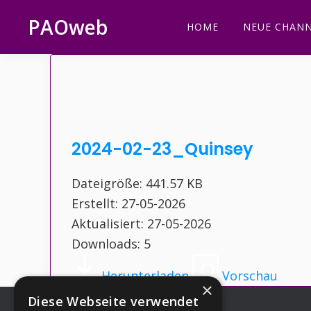
Zur
Zum
Zur
Zur
PAOweb
HOME
NEUE CHANN
Hauptnavigation
Inhalt
Seitenspalte
Fußzeile
PAO
springen
springen
springen
springen
(Planetare
AktivierungsOrganisation)
2024-02-23_Quinsey
Dateigröße: 441.57 KB
Erstellt: 27-05-2026
Aktualisiert: 27-05-2026
Downloads: 5
Herunterladen
Vorschau
×
Diese Webseite verwendet