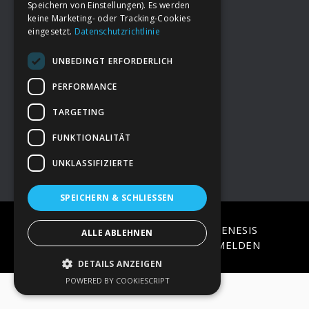
Speichern von Einstellungen). Es werden
keine Marketing- oder Tracking-Cookies
eingesetzt.
Datenschutzrichtlinie
Footer
→
Deine Spende
UNBEDINGT ERFORDERLICH
→
Impressum
PERFORMANCE
TARGETING
→
Kontakt zum PAO Team
FUNKTIONALITÄT
UNKLASSIFIZIERTE
SPEICHERN & SCHLIESSEN
COPYRIGHT © 2026 ·
EPIK
ON
GENESIS
ALLE ABLEHNEN
FRAMEWORK
·
WORDPRESS
·
ANMELDEN
DETAILS ANZEIGEN
POWERED BY COOKIESCRIPT