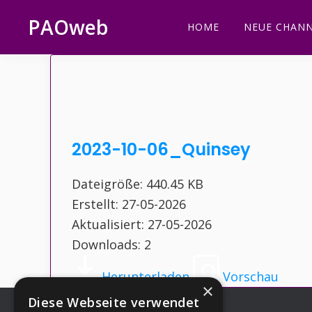
Zur
Zum
Zur
Zur
PAOweb
HOME
NEUE CHANN
Hauptnavigation
Inhalt
Seitenspalte
Fußzeile
PAO
springen
springen
springen
springen
(Planetare
AktivierungsOrganisation)
2023-10-06_Quinsey
Dateigröße: 440.45 KB
Erstellt: 27-05-2026
Aktualisiert: 27-05-2026
Downloads: 2
Herunterladen
Vorschau
×
Diese Webseite verwendet