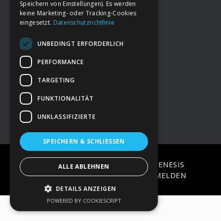
Speichern von Einstellungen). Es werden
keine Marketing- oder Tracking-Cookies
eingesetzt.
Datenschutzrichtlinie
Footer
→
Deine Spende
UNBEDINGT ERFORDERLICH
→
Impressum
PERFORMANCE
TARGETING
→
Kontakt zum PAO Team
FUNKTIONALITÄT
UNKLASSIFIZIERTE
SPEICHERN & SCHLIESSEN
COPYRIGHT © 2026 ·
EPIK
ON
GENESIS
ALLE ABLEHNEN
FRAMEWORK
·
WORDPRESS
·
ANMELDEN
DETAILS ANZEIGEN
POWERED BY COOKIESCRIPT