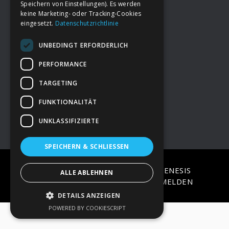
Speichern von Einstellungen). Es werden
keine Marketing- oder Tracking-Cookies
eingesetzt.
Datenschutzrichtlinie
Footer
→
Deine Spende
UNBEDINGT ERFORDERLICH
→
Impressum
PERFORMANCE
TARGETING
→
Kontakt zum PAO Team
FUNKTIONALITÄT
UNKLASSIFIZIERTE
SPEICHERN & SCHLIESSEN
COPYRIGHT © 2026 ·
EPIK
ON
GENESIS
ALLE ABLEHNEN
FRAMEWORK
·
WORDPRESS
·
ANMELDEN
DETAILS ANZEIGEN
POWERED BY COOKIESCRIPT