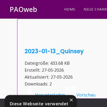
Zur
Zum
Zur
Zur
PAOweb
HOME
NEUE CHANN
Hauptnavigation
Inhalt
Seitenspalte
Fußzeile
PAO
springen
springen
springen
springen
(Planetare
AktivierungsOrganisation)
2023-01-13_Quinsey
Dateigröße: 433.68 KB
Erstellt: 27-05-2026
Aktualisiert: 27-05-2026
Downloads: 2
Herunterladen
Vorschau
×
Diese Webseite verwendet