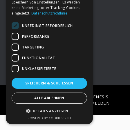
Speichern von Einstellungen). Es werden
keine Marketing- oder Tracking-Cookies
eingesetzt.
Datenschutzrichtlinie
Footer
→
Deine Spende
UNBEDINGT ERFORDERLICH
→
Impressum
PERFORMANCE
TARGETING
→
Kontakt zum PAO Team
FUNKTIONALITÄT
UNKLASSIFIZIERTE
SPEICHERN & SCHLIESSEN
COPYRIGHT © 2026 ·
EPIK
ON
GENESIS
ALLE ABLEHNEN
FRAMEWORK
·
WORDPRESS
·
ANMELDEN
DETAILS ANZEIGEN
POWERED BY COOKIESCRIPT