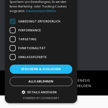
Speichern von Einstellungen). Es werden
keine Marketing- oder Tracking-Cookies
eingesetzt.
Datenschutzrichtlinie
Footer
→
Deine Spende
UNBEDINGT ERFORDERLICH
→
Impressum
PERFORMANCE
TARGETING
→
Kontakt zum PAO Team
FUNKTIONALITÄT
UNKLASSIFIZIERTE
SPEICHERN & SCHLIESSEN
COPYRIGHT © 2026 ·
EPIK
ON
GENESIS
ALLE ABLEHNEN
FRAMEWORK
·
WORDPRESS
·
ANMELDEN
DETAILS ANZEIGEN
POWERED BY COOKIESCRIPT