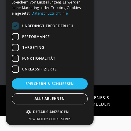
Speichern von Einstellungen). Es werden
keine Marketing- oder Tracking-Cookies
eingesetzt.
Datenschutzrichtlinie
Footer
→
Deine Spende
UNBEDINGT ERFORDERLICH
→
Impressum
PERFORMANCE
TARGETING
→
Kontakt zum PAO Team
FUNKTIONALITÄT
UNKLASSIFIZIERTE
SPEICHERN & SCHLIESSEN
COPYRIGHT © 2026 ·
EPIK
ON
GENESIS
ALLE ABLEHNEN
FRAMEWORK
·
WORDPRESS
·
ANMELDEN
DETAILS ANZEIGEN
POWERED BY COOKIESCRIPT