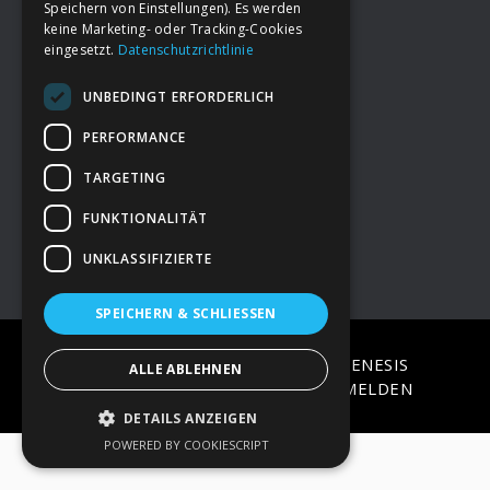
Speichern von Einstellungen). Es werden
keine Marketing- oder Tracking-Cookies
eingesetzt.
Datenschutzrichtlinie
Footer
→
Deine Spende
UNBEDINGT ERFORDERLICH
→
Impressum
PERFORMANCE
TARGETING
→
Kontakt zum PAO Team
FUNKTIONALITÄT
UNKLASSIFIZIERTE
SPEICHERN & SCHLIESSEN
COPYRIGHT © 2026 ·
EPIK
ON
GENESIS
ALLE ABLEHNEN
FRAMEWORK
·
WORDPRESS
·
ANMELDEN
DETAILS ANZEIGEN
POWERED BY COOKIESCRIPT