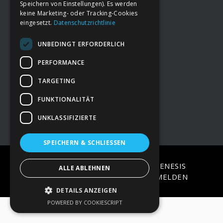
Speichern von Einstellungen). Es werden
keine Marketing- oder Tracking-Cookies
eingesetzt.
Datenschutzrichtlinie
Footer
→
Deine Spende
UNBEDINGT ERFORDERLICH
→
Impressum
PERFORMANCE
TARGETING
→
Kontakt zum PAO Team
FUNKTIONALITÄT
UNKLASSIFIZIERTE
SPEICHERN & SCHLIESSEN
COPYRIGHT © 2026 ·
EPIK
ON
GENESIS
ALLE ABLEHNEN
FRAMEWORK
·
WORDPRESS
·
ANMELDEN
DETAILS ANZEIGEN
POWERED BY COOKIESCRIPT