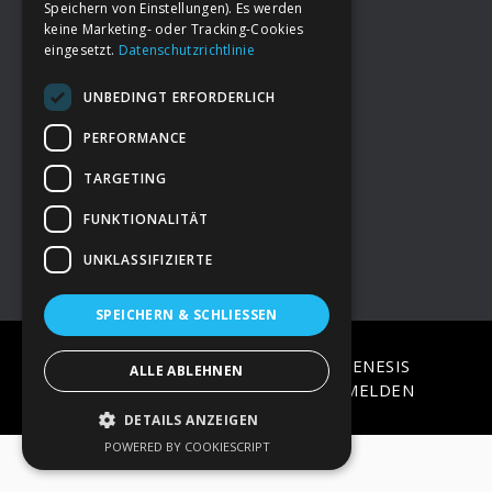
Speichern von Einstellungen). Es werden
keine Marketing- oder Tracking-Cookies
eingesetzt.
Datenschutzrichtlinie
Footer
→
Deine Spende
UNBEDINGT ERFORDERLICH
→
Impressum
PERFORMANCE
TARGETING
→
Kontakt zum PAO Team
FUNKTIONALITÄT
UNKLASSIFIZIERTE
SPEICHERN & SCHLIESSEN
COPYRIGHT © 2026 ·
EPIK
ON
GENESIS
ALLE ABLEHNEN
FRAMEWORK
·
WORDPRESS
·
ANMELDEN
DETAILS ANZEIGEN
POWERED BY COOKIESCRIPT