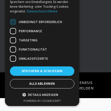
Speichern von Einstellungen). Es werden
keine Marketing- oder Tracking-Cookies
eingesetzt.
Datenschutzrichtlinie
Footer
→
Deine Spende
UNBEDINGT ERFORDERLICH
→
Impressum
PERFORMANCE
TARGETING
→
Kontakt zum PAO Team
FUNKTIONALITÄT
UNKLASSIFIZIERTE
SPEICHERN & SCHLIESSEN
COPYRIGHT © 2026 ·
EPIK
ON
GENESIS
ALLE ABLEHNEN
FRAMEWORK
·
WORDPRESS
·
ANMELDEN
DETAILS ANZEIGEN
POWERED BY COOKIESCRIPT