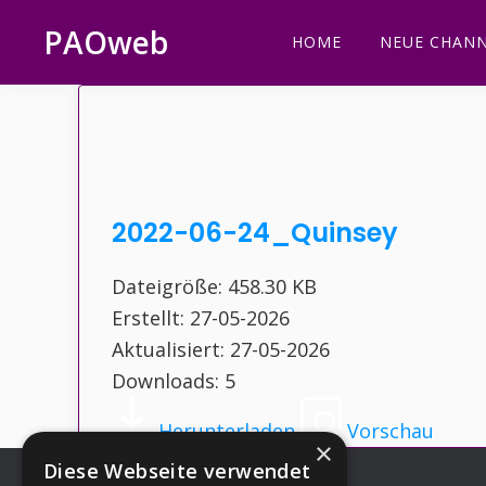
Zur
Zum
Zur
Zur
PAOweb
HOME
NEUE CHANN
Hauptnavigation
Inhalt
Seitenspalte
Fußzeile
PAO
springen
springen
springen
springen
(Planetare
AktivierungsOrganisation)
2022-06-24_Quinsey
Dateigröße: 458.30 KB
Erstellt: 27-05-2026
Aktualisiert: 27-05-2026
Downloads: 5
Herunterladen
Vorschau
×
Diese Webseite verwendet