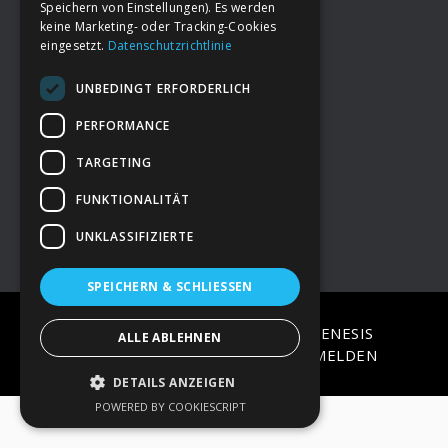
Speichern von Einstellungen). Es werden
keine Marketing- oder Tracking-Cookies
eingesetzt.
Datenschutzrichtlinie
Footer
→
Deine Spende
UNBEDINGT ERFORDERLICH
→
Impressum
PERFORMANCE
TARGETING
→
Kontakt zum PAO Team
FUNKTIONALITÄT
UNKLASSIFIZIERTE
SPEICHERN & SCHLIESSEN
COPYRIGHT © 2026 ·
EPIK
ON
GENESIS
ALLE ABLEHNEN
FRAMEWORK
·
WORDPRESS
·
ANMELDEN
DETAILS ANZEIGEN
POWERED BY COOKIESCRIPT