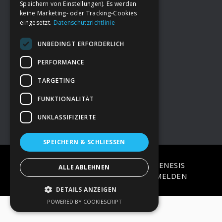
Speichern von Einstellungen). Es werden
keine Marketing- oder Tracking-Cookies
eingesetzt.
Datenschutzrichtlinie
Footer
→
Deine Spende
UNBEDINGT ERFORDERLICH
→
Impressum
PERFORMANCE
TARGETING
→
Kontakt zum PAO Team
FUNKTIONALITÄT
UNKLASSIFIZIERTE
SPEICHERN & SCHLIESSEN
COPYRIGHT © 2026 ·
EPIK
ON
GENESIS
ALLE ABLEHNEN
FRAMEWORK
·
WORDPRESS
·
ANMELDEN
DETAILS ANZEIGEN
POWERED BY COOKIESCRIPT