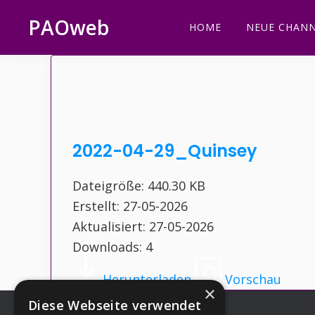
Zur
Zum
Zur
Zur
PAOweb
HOME
NEUE CHANN
Hauptnavigation
Inhalt
Seitenspalte
Fußzeile
PAO
springen
springen
springen
springen
(Planetare
AktivierungsOrganisation)
2022-04-29_Quinsey
Dateigröße: 440.30 KB
Erstellt: 27-05-2026
Aktualisiert: 27-05-2026
Downloads: 4
Herunterladen
Vorschau
×
Diese Webseite verwendet