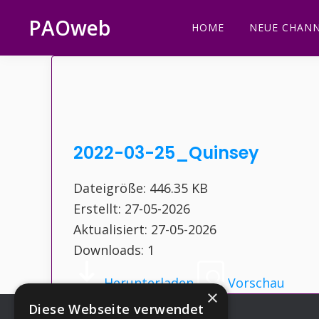
Zur
Zum
Zur
Zur
PAOweb
HOME
NEUE CHANN
Hauptnavigation
Inhalt
Seitenspalte
Fußzeile
PAO
springen
springen
springen
springen
(Planetare
AktivierungsOrganisation)
2022-03-25_Quinsey
Dateigröße: 446.35 KB
Erstellt: 27-05-2026
Aktualisiert: 27-05-2026
Downloads: 1
Herunterladen
Vorschau
×
Diese Webseite verwendet