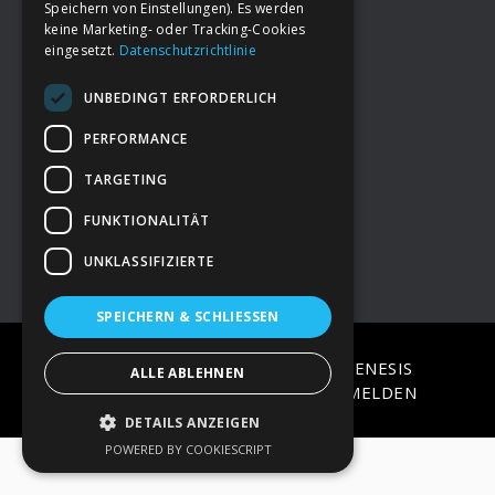
Speichern von Einstellungen). Es werden
keine Marketing- oder Tracking-Cookies
eingesetzt.
Datenschutzrichtlinie
Footer
→
Deine Spende
UNBEDINGT ERFORDERLICH
→
Impressum
PERFORMANCE
TARGETING
→
Kontakt zum PAO Team
FUNKTIONALITÄT
UNKLASSIFIZIERTE
SPEICHERN & SCHLIESSEN
COPYRIGHT © 2026 ·
EPIK
ON
GENESIS
ALLE ABLEHNEN
FRAMEWORK
·
WORDPRESS
·
ANMELDEN
DETAILS ANZEIGEN
POWERED BY COOKIESCRIPT