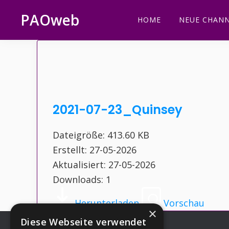
Zur
Zum
Zur
Zur
PAOweb
HOME
NEUE CHANN
Hauptnavigation
Inhalt
Seitenspalte
Fußzeile
PAO
springen
springen
springen
springen
(Planetare
AktivierungsOrganisation)
2021-07-23_Quinsey
Dateigröße: 413.60 KB
Erstellt: 27-05-2026
Aktualisiert: 27-05-2026
Downloads: 1
Herunterladen
Vorschau
×
Diese Webseite verwendet