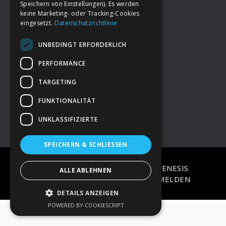
Speichern von Einstellungen). Es werden
keine Marketing- oder Tracking-Cookies
eingesetzt.
Datenschutzrichtlinie
Footer
→
Deine Spende
UNBEDINGT ERFORDERLICH
→
Impressum
PERFORMANCE
TARGETING
→
Kontakt zum PAO Team
FUNKTIONALITÄT
UNKLASSIFIZIERTE
SPEICHERN & SCHLIESSEN
COPYRIGHT © 2026 ·
EPIK
ON
GENESIS
ALLE ABLEHNEN
FRAMEWORK
·
WORDPRESS
·
ANMELDEN
DETAILS ANZEIGEN
POWERED BY COOKIESCRIPT