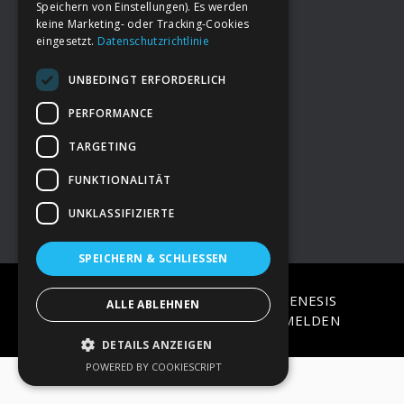
Speichern von Einstellungen). Es werden
keine Marketing- oder Tracking-Cookies
eingesetzt.
Datenschutzrichtlinie
Footer
→
Deine Spende
UNBEDINGT ERFORDERLICH
→
Impressum
PERFORMANCE
TARGETING
→
Kontakt zum PAO Team
FUNKTIONALITÄT
UNKLASSIFIZIERTE
SPEICHERN & SCHLIESSEN
COPYRIGHT © 2026 ·
EPIK
ON
GENESIS
ALLE ABLEHNEN
FRAMEWORK
·
WORDPRESS
·
ANMELDEN
DETAILS ANZEIGEN
POWERED BY COOKIESCRIPT