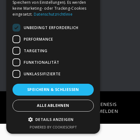
Speichern von Einstellungen). Es werden
keine Marketing- oder Tracking-Cookies
eingesetzt.
Datenschutzrichtlinie
Footer
→
Deine Spende
UNBEDINGT ERFORDERLICH
→
Impressum
PERFORMANCE
TARGETING
→
Kontakt zum PAO Team
FUNKTIONALITÄT
UNKLASSIFIZIERTE
SPEICHERN & SCHLIESSEN
COPYRIGHT © 2026 ·
EPIK
ON
GENESIS
ALLE ABLEHNEN
FRAMEWORK
·
WORDPRESS
·
ANMELDEN
DETAILS ANZEIGEN
POWERED BY COOKIESCRIPT