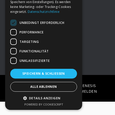
Speichern von Einstellungen). Es werden
keine Marketing- oder Tracking-Cookies
eingesetzt.
Datenschutzrichtlinie
Footer
→
Deine Spende
UNBEDINGT ERFORDERLICH
→
Impressum
PERFORMANCE
TARGETING
→
Kontakt zum PAO Team
FUNKTIONALITÄT
UNKLASSIFIZIERTE
SPEICHERN & SCHLIESSEN
COPYRIGHT © 2026 ·
EPIK
ON
GENESIS
ALLE ABLEHNEN
FRAMEWORK
·
WORDPRESS
·
ANMELDEN
DETAILS ANZEIGEN
POWERED BY COOKIESCRIPT