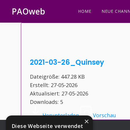
Zur
Zum
Zur
Zur
PAOweb
HOME
NEUE CHANN
Hauptnavigation
Inhalt
Seitenspalte
Fußzeile
PAO
springen
springen
springen
springen
(Planetare
AktivierungsOrganisation)
2021-03-26_Quinsey
Dateigröße: 447.28 KB
Erstellt: 27-05-2026
Aktualisiert: 27-05-2026
Downloads: 5
Herunterladen
Vorschau
×
Diese Webseite verwendet