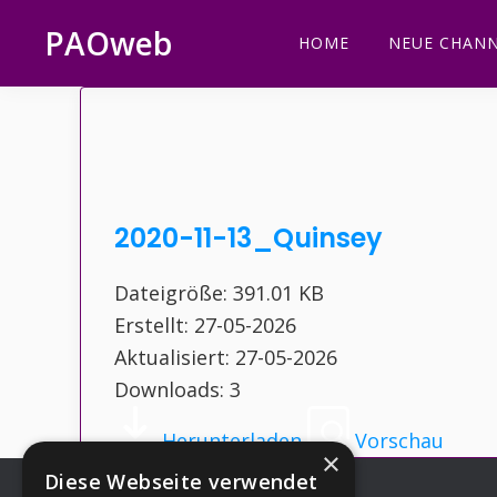
Zur
Zum
Zur
Zur
PAOweb
HOME
NEUE CHANN
Hauptnavigation
Inhalt
Seitenspalte
Fußzeile
PAO
springen
springen
springen
springen
(Planetare
AktivierungsOrganisation)
2020-11-13_Quinsey
Dateigröße: 391.01 KB
Erstellt: 27-05-2026
Aktualisiert: 27-05-2026
Downloads: 3
Herunterladen
Vorschau
×
Diese Webseite verwendet