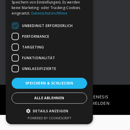
Speichern von Einstellungen). Es werden
keine Marketing- oder Tracking-Cookies
eingesetzt.
Datenschutzrichtlinie
Footer
→
Deine Spende
UNBEDINGT ERFORDERLICH
→
Impressum
PERFORMANCE
TARGETING
→
Kontakt zum PAO Team
FUNKTIONALITÄT
UNKLASSIFIZIERTE
SPEICHERN & SCHLIESSEN
COPYRIGHT © 2026 ·
EPIK
ON
GENESIS
ALLE ABLEHNEN
FRAMEWORK
·
WORDPRESS
·
ANMELDEN
DETAILS ANZEIGEN
POWERED BY COOKIESCRIPT