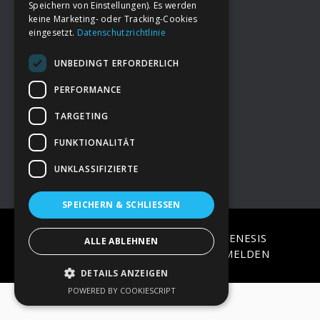
Speichern von Einstellungen). Es werden
keine Marketing- oder Tracking-Cookies
eingesetzt.
Datenschutzrichtlinie
Footer
→
Deine Spende
UNBEDINGT ERFORDERLICH
→
Impressum
PERFORMANCE
TARGETING
→
Kontakt zum PAO Team
FUNKTIONALITÄT
UNKLASSIFIZIERTE
SPEICHERN & SCHLIESSEN
COPYRIGHT © 2026 ·
EPIK
ON
GENESIS
ALLE ABLEHNEN
FRAMEWORK
·
WORDPRESS
·
ANMELDEN
DETAILS ANZEIGEN
POWERED BY COOKIESCRIPT