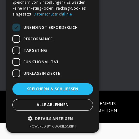
Speichern von Einstellungen). Es werden
keine Marketing- oder Tracking-Cookies
eingesetzt.
Datenschutzrichtlinie
Footer
→
Deine Spende
UNBEDINGT ERFORDERLICH
→
Impressum
PERFORMANCE
TARGETING
→
Kontakt zum PAO Team
FUNKTIONALITÄT
UNKLASSIFIZIERTE
SPEICHERN & SCHLIESSEN
COPYRIGHT © 2026 ·
EPIK
ON
GENESIS
ALLE ABLEHNEN
FRAMEWORK
·
WORDPRESS
·
ANMELDEN
DETAILS ANZEIGEN
POWERED BY COOKIESCRIPT