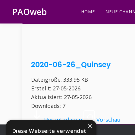
Zur
Zum
Zur
Zur
PAOweb
HOME
NEUE CHANN
Hauptnavigation
Inhalt
Seitenspalte
Fußzeile
PAO
springen
springen
springen
springen
(Planetare
AktivierungsOrganisation)
2020-06-26_Quinsey
Dateigröße: 333.95 KB
Erstellt: 27-05-2026
Aktualisiert: 27-05-2026
Downloads: 7
Herunterladen
Vorschau
×
Diese Webseite verwendet