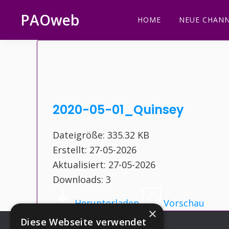
Zur
Zum
Zur
Zur
PAOweb
HOME
NEUE CHANN
Hauptnavigation
Inhalt
Seitenspalte
Fußzeile
PAO
springen
springen
springen
springen
(Planetare
AktivierungsOrganisation)
2020-05-01_Quinsey
Dateigröße: 335.32 KB
Erstellt: 27-05-2026
Aktualisiert: 27-05-2026
Downloads: 3
Herunterladen
Vorschau
×
Diese Webseite verwendet