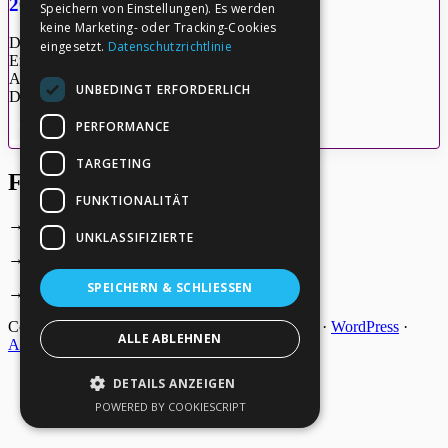
2020-04-24_Quinsey
Speichern von Einstellungen). Es werden
keine Marketing- oder Tracking-Cookies
Dateigröße: 337.89 KB
eingesetzt.
Datenschutzrichtlinie
Erstellt: 27-05-2026
Aktualisiert: 27-05-2026
UNBEDINGT ERFORDERLICH
Downloads: 6
PERFORMANCE
Herunterladen
Vorschau
TARGETING
Footer
FUNKTIONALITÄT
→
Deine Spende
UNKLASSIFIZIERTE
→
Impressum
SPEICHERN & SCHLIESSEN
→
Kontakt zum PAO Team
Copyright © 2026 ·
Epik
on
Genesis Framework
·
WordPress
·
ALLE ABLEHNEN
Anmelden
DETAILS ANZEIGEN
POWERED BY COOKIESCRIPT