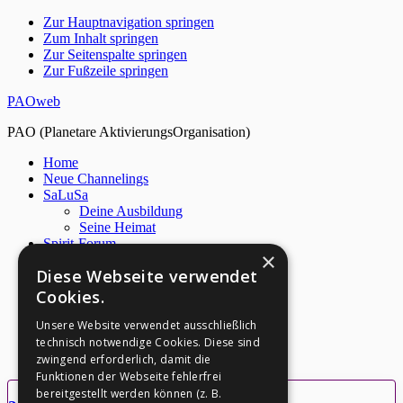
Zur Hauptnavigation springen
Zum Inhalt springen
Zur Seitenspalte springen
Zur Fußzeile springen
PAOweb
PAO (Planetare AktivierungsOrganisation)
Home
Neue Channelings
SaLuSa
Deine Ausbildung
Seine Heimat
Spirit-Forum
×
Live Chat
Diese Webseite verwendet
Netzwerk
Über PAO
Cookies.
Archiv
M. Quinsey
Unsere Website verwendet ausschließlich
S. Nidle
technisch notwendige Cookies. Diese sind
Kontakt
zwingend erforderlich, damit die
Funktionen der Webseite fehlerfrei
bereitgestellt werden können (z. B.