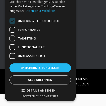
Speichern von Einstellungen). Es werden
keine Marketing- oder Tracking-Cookies
eingesetzt.
Datenschutzrichtlinie
Footer
→
Deine Spende
UNBEDINGT ERFORDERLICH
→
Impressum
PERFORMANCE
TARGETING
→
Kontakt zum PAO Team
FUNKTIONALITÄT
UNKLASSIFIZIERTE
SPEICHERN & SCHLIESSEN
COPYRIGHT © 2026 ·
EPIK
ON
GENESIS
ALLE ABLEHNEN
FRAMEWORK
·
WORDPRESS
·
ANMELDEN
DETAILS ANZEIGEN
POWERED BY COOKIESCRIPT