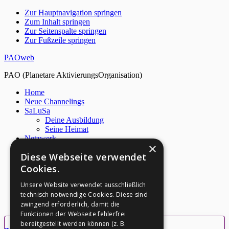
Zur Hauptnavigation springen
Zum Inhalt springen
Zur Seitenspalte springen
Zur Fußzeile springen
PAOweb
PAO (Planetare AktivierungsOrganisation)
Home
Neue Channelings
SaLuSa
Deine Ausbildung
Seine Heimat
Netzwerk
×
Über PAO
Diese Webseite verwendet
Archiv
M. Quinsey
Cookies.
S. Nidle
Spirit-Forum
Unsere Website verwendet ausschließlich
Live Chat
technisch notwendige Cookies. Diese sind
Kontakt
zwingend erforderlich, damit die
Funktionen der Webseite fehlerfrei
bereitgestellt werden können (z. B.