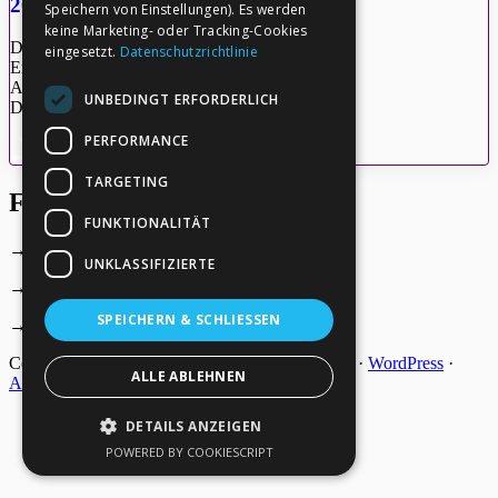
2020-02-28_Quinsey
Speichern von Einstellungen). Es werden
keine Marketing- oder Tracking-Cookies
Dateigröße: 338.37 KB
eingesetzt.
Datenschutzrichtlinie
Erstellt: 27-05-2026
Aktualisiert: 27-05-2026
UNBEDINGT ERFORDERLICH
Downloads: 4
PERFORMANCE
Herunterladen
Vorschau
TARGETING
Footer
FUNKTIONALITÄT
→
Deine Spende
UNKLASSIFIZIERTE
→
Impressum
SPEICHERN & SCHLIESSEN
→
Kontakt zum PAO Team
Copyright © 2026 ·
Epik
on
Genesis Framework
·
WordPress
·
ALLE ABLEHNEN
Anmelden
DETAILS ANZEIGEN
POWERED BY COOKIESCRIPT