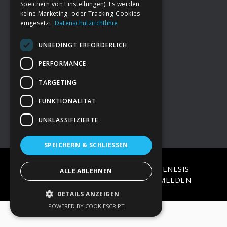
Speichern von Einstellungen). Es werden
keine Marketing- oder Tracking-Cookies
eingesetzt.
Datenschutzrichtlinie
Footer
→
Deine Spende
UNBEDINGT ERFORDERLICH
→
Impressum
PERFORMANCE
TARGETING
→
Kontakt zum PAO Team
FUNKTIONALITÄT
UNKLASSIFIZIERTE
SPEICHERN & SCHLIESSEN
COPYRIGHT © 2026 ·
EPIK
ON
GENESIS
ALLE ABLEHNEN
FRAMEWORK
·
WORDPRESS
·
ANMELDEN
DETAILS ANZEIGEN
POWERED BY COOKIESCRIPT